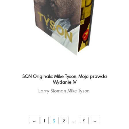
SQN Originals: Mike Tyson. Moja prawda
Wydanie IV
Larry Sloman
Mike Tyson
←
1
2
3
…
9
→