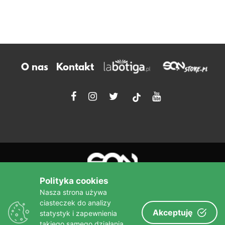
O nas
Kontakt
tiktok
Polityka cookies
Nasza strona używa
ciasteczek do analizy
Akceptuję
statystyk i zapewnienia
Więcej niż książka!
takiego samego działania