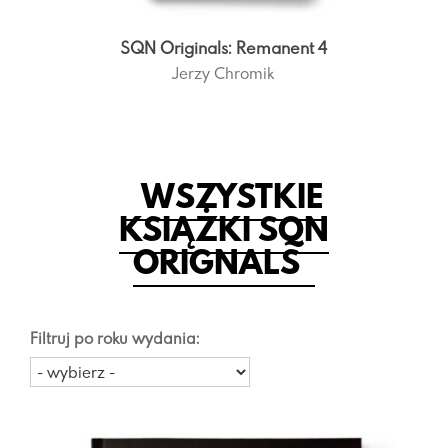
 i
SQN Originals: Remanent 4
SQN Or
Jerzy Chromik
WSZYSTKIE
KSIĄŻKI SQN
ORIGNALS
Filtruj po roku wydania: