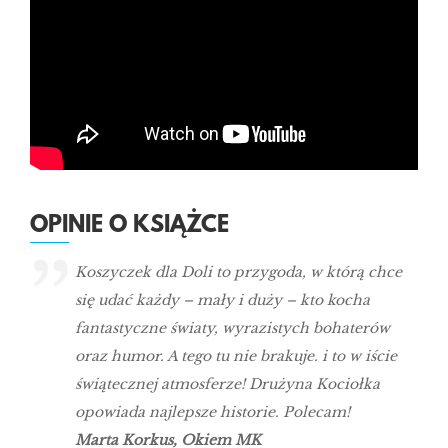
OPINIE O KSIĄŻCE
Koszyczek dla Doli to przygoda, w którą chce
się udać każdy – mały i duży – kto kocha
fantastyczne światy, wyrazistych bohaterów
oraz humor. A tego tu nie brakuje. i to w iście
świątecznej atmosferze! Drużyna Kociołka
opowiada najlepsze historie. Polecam!
Marta Korkus, Okiem MK