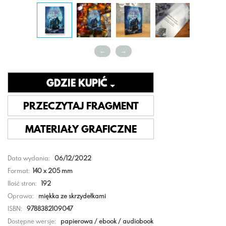
←
→
GDZIE KUPIĆ
PRZECZYTAJ FRAGMENT
MATERIAŁY GRAFICZNE
Data wydania:
06/12/2022
Format:
140 x 205 mm
Ilość stron:
192
Oprawa:
miękka ze skrzydełkami
ISBN:
9788382109047
Dostępne wersje:
papierowa / ebook / audiobook