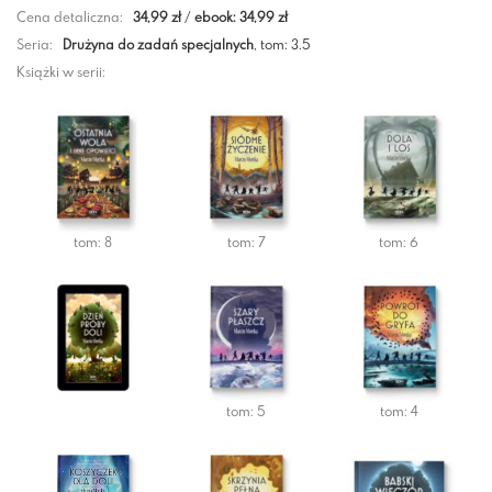
Cena detaliczna:
34,99 zł
/
ebook: 34,99 zł
Seria:
Drużyna do zadań specjalnych
, tom: 3.5
Książki w serii:
tom: 8
tom: 7
tom: 6
tom: 5
tom: 4