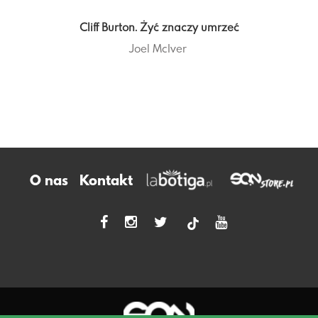
Cliff Burton. Żyć znaczy umrzeć
Joel McIver
O nas
Kontakt
tiktok