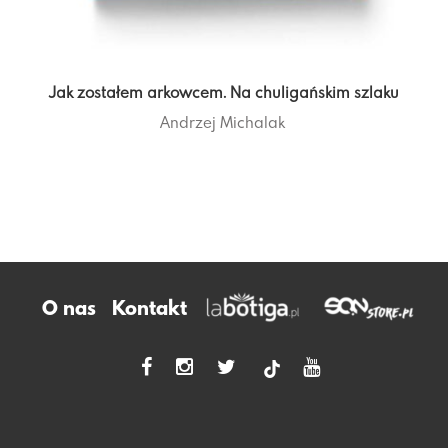
Jak zostałem arkowcem. Na chuligańskim szlaku
Andrzej Michalak
O nas
Kontakt
tiktok