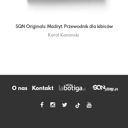
SQN Originals: Madryt. Przewodnik dla kibiców
Karol Kaminski
O nas
Kontakt
tiktok