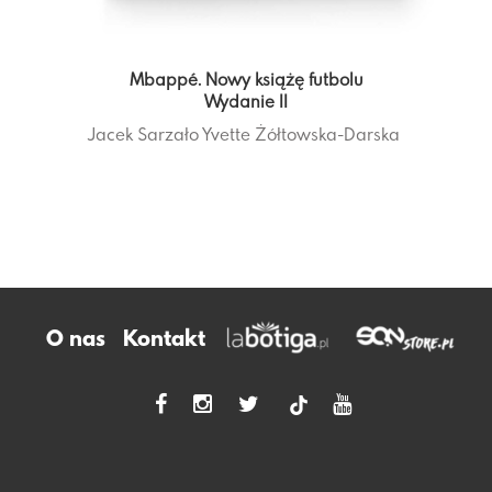
Mbappé. Nowy książę futbolu
Wydanie II
Jacek Sarzało
Yvette Żółtowska-Darska
O nas
Kontakt
tiktok