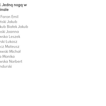
l. Jedną nogą w
finale
 Faron
Emil
ński
Jakub
kub Białek
Jakub
ski
Joanna
wska
Leszek
ski
Łukasz
icz
Mateusz
awski
Michał
a
Monika
wska
Norbert
ndurski