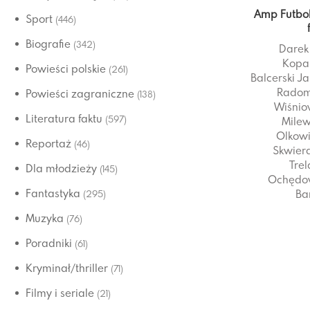
Amp Futbo
Sport
(446)
Biografie
(342)
Darek
Kopa
Powieści polskie
(261)
Balcerski
Ja
Radom
Powieści zagraniczne
(138)
Wiśnio
Literatura faktu
(597)
Milew
Olkow
Reportaż
(46)
Skwier
Trel
Dla młodzieży
(145)
Ochędo
Fantastyka
Ba
(295)
Muzyka
(76)
Poradniki
(61)
Kryminał/thriller
(71)
Filmy i seriale
(21)