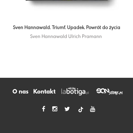
Sven Hannawald. Triumf. Upadek. Powrót do życia
Sven Hannawald
Ulrich Pramann
O nas
Kontakt
tiktok