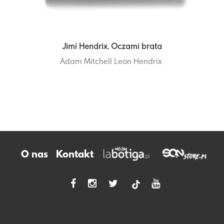
Jimi Hendrix. Oczami brata
Adam Mitchell
Leon Hendrix
O nas
Kontakt
tiktok