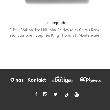
Jest legendą
F. Paul Wil­son
Joe Hill
John Shir­ley
Mick Gar­ris
Ram­
sey Camp­bell
Ste­phen King
Tho­mas F. Mon­te­le­one
O nas
Kontakt
tiktok