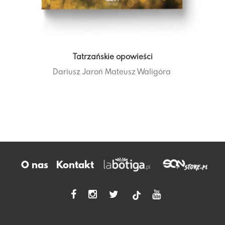
Tatrzańskie opowieści
Dariusz Jaroń
Mateusz Waligóra
O nas
Kontakt
tiktok