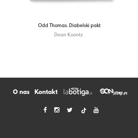
Odd Thomas. Diabelski pakt
Dean Koontz
O nas
Kontakt
tiktok