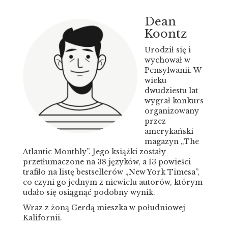
Dean
Koontz
Urodził się i
wychował w
Pensylwanii. W
wieku
dwudziestu lat
wygrał konkurs
organizowany
przez
amerykański
magazyn „The
Atlantic Monthly”. Jego książki zostały
przetłumaczone na 38 języków, a 13 powieści
trafiło na listę bestsellerów „New York Timesa”,
co czyni go jednym z niewielu autorów, którym
udało się osiągnąć podobny wynik.
Wraz z żoną Gerdą mieszka w południowej
Kalifornii.