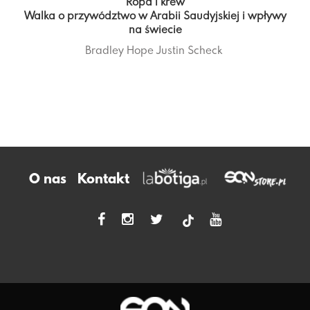
Ropa i krew
Walka o przywództwo w Arabii Saudyjskiej i wpływy
na świecie
Bradley Hope
Justin Scheck
O nas
Kontakt
tiktok