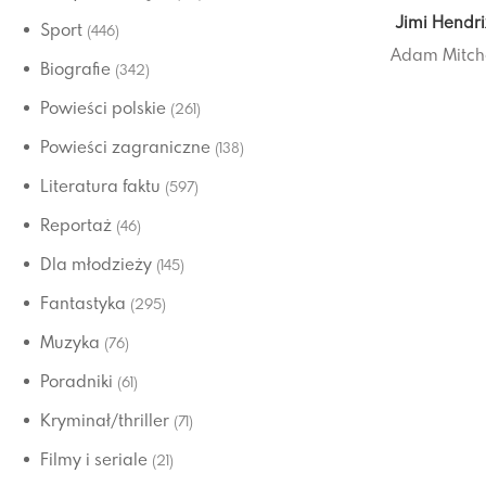
Jimi Hendr
Sport
(446)
Adam Mitch
Biografie
(342)
Powieści polskie
(261)
Powieści zagraniczne
(138)
Literatura faktu
(597)
Reportaż
(46)
Dla młodzieży
(145)
Fantastyka
(295)
Muzyka
(76)
Poradniki
(61)
Kryminał/thriller
(71)
Filmy i seriale
(21)