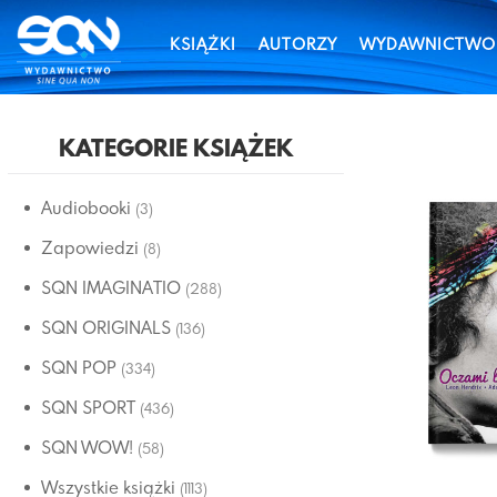
KSIĄŻKI
AUTORZY
WYDAWNICTWO
KATEGORIE KSIĄŻEK
Audiobooki
(3)
Zapowiedzi
(8)
SQN IMAGINATIO
(288)
SQN ORIGINALS
(136)
SQN POP
(334)
SQN SPORT
(436)
SQN WOW!
(58)
Wszystkie książki
(1113)