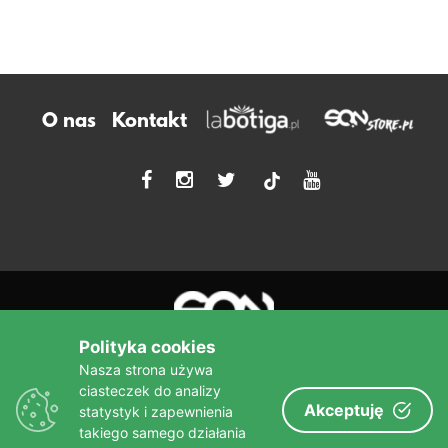
O nas
Kontakt
tiktok
Polityka cookies
Nasza strona używa
ciasteczek do analizy
Akceptuję
statystyk i zapewnienia
Więcej niż książka!
takiego samego działania
sine qua non
Wydawnictwo