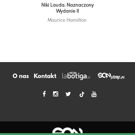
Niki Lauda. Naznaczony
Wydanie II
Maurice Hamilton
O nas
Kontakt
tiktok