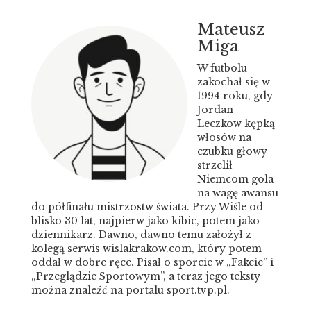
Mateusz
Miga
W futbolu
zakochał się w
1994 roku, gdy
Jordan
Leczkow kępką
włosów na
czubku głowy
strzelił
Niemcom gola
na wagę awansu
do półfinału mistrzostw świata. Przy Wiśle od
blisko 30 lat, najpierw jako kibic, potem jako
dziennikarz. Dawno, dawno temu założył z
kolegą serwis
wislakrakow.com
, który potem
oddał w dobre ręce. Pisał o sporcie w „Fakcie” i
„Przeglądzie Sportowym”, a teraz jego teksty
można znaleźć na portalu
sport.tvp.pl
.