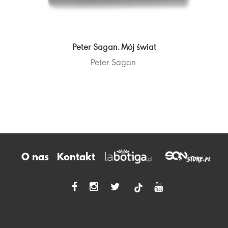
Peter Sagan. Mój świat
Peter Sagan
O nas
Kontakt
tiktok