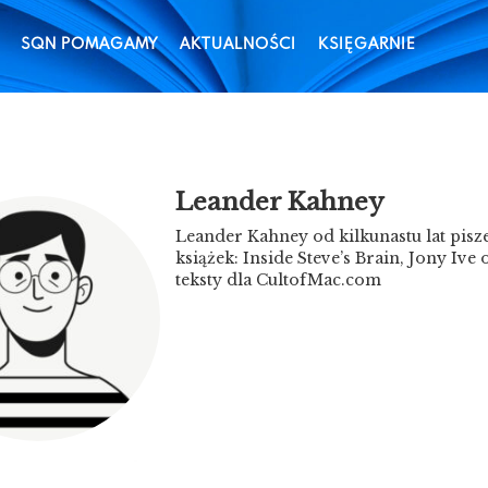
SQN POMAGAMY
AKTUALNOŚCI
KSIĘGARNIE
Leander Kahney
Leander Kahney od kilkunastu lat pisz
książek: Inside Steve’s Brain, Jony Iv
teksty dla CultofMac.com