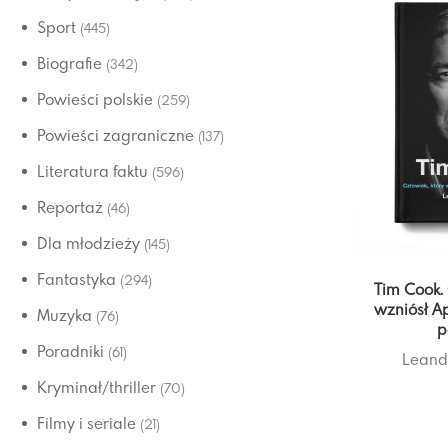
Sport
(445)
Biografie
(342)
Powieści polskie
(259)
Powieści zagraniczne
(137)
Literatura faktu
(596)
Reportaż
(46)
Dla młodzieży
(145)
Fantastyka
(294)
Tim Cook. 
wzniósł A
Muzyka
(76)
p
Poradniki
(61)
Leand
Kryminał/thriller
(70)
Filmy i seriale
(21)