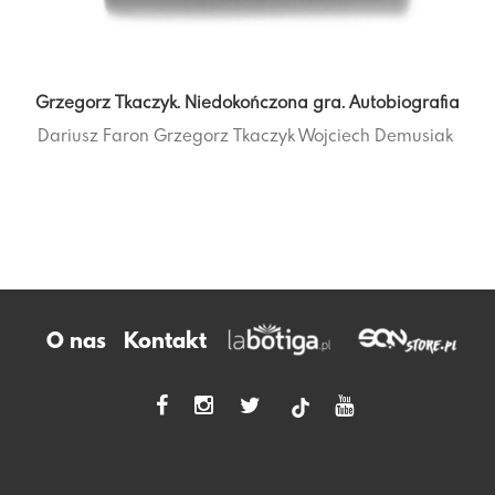
Grzegorz Tkaczyk. Niedokończona gra. Autobiografia
Dariusz Faron
Grzegorz Tkaczyk
Wojciech Demusiak
O nas
Kontakt
tiktok