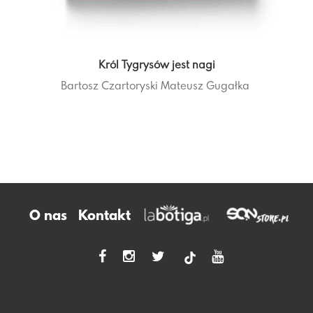
Król Tygrysów jest nagi
Bartosz Czartoryski
Mateusz Gugałka
O nas
Kontakt
tiktok