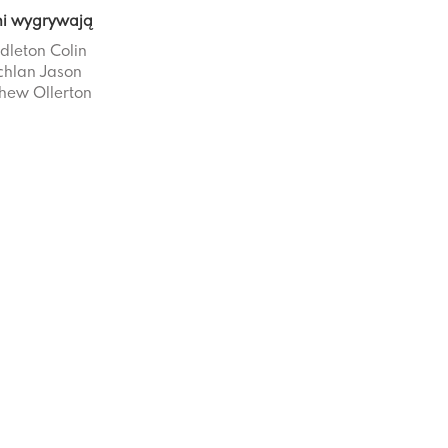
i wygrywają
dleton
Colin
chlan
Jason
hew Ollerton