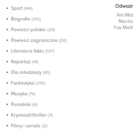
Odważn
Sport
(446)
Ant Mid
Biografie
(342)
Macla
Fox
Matt
Powieści polskie
(261)
Powieści zagraniczne
(138)
Literatura faktu
(597)
Reportaż
(46)
Dla młodzieży
(145)
Fantastyka
(295)
Muzyka
(76)
Poradniki
(61)
Kryminał/thriller
(71)
Filmy i seriale
(21)