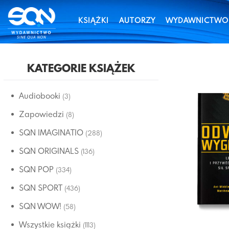
KSIĄŻKI
AUTORZY
WYDAWNICTWO
KATEGORIE KSIĄŻEK
Audiobooki
(3)
Zapowiedzi
(8)
SQN IMAGINATIO
(288)
SQN ORIGINALS
(136)
SQN POP
(334)
SQN SPORT
(436)
SQN WOW!
(58)
Wszystkie książki
(1113)