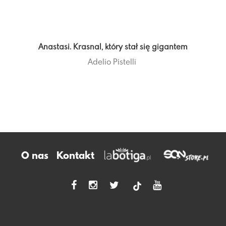
Anastasi. Krasnal, który stał się gigantem
Adelio Pistelli
O nas
Kontakt
tiktok