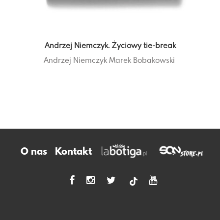
Andrzej Niemczyk. Życiowy tie-break
Andrzej Niemczyk
Marek Bobakowski
O nas
Kontakt
tiktok