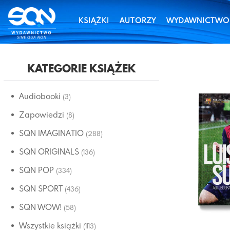
KSIĄŻKI
AUTORZY
WYDAWNICTWO
KATEGORIE KSIĄŻEK
Audiobooki
(3)
Zapowiedzi
(8)
SQN IMAGINATIO
(288)
SQN ORIGINALS
(136)
SQN POP
(334)
SQN SPORT
(436)
SQN WOW!
(58)
Wszystkie książki
(1113)