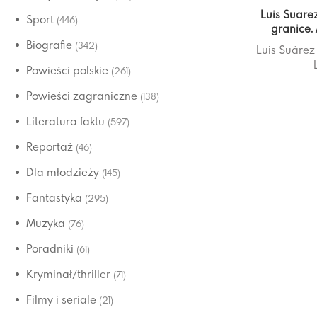
Luis Suare
Sport
(446)
granice.
Biografie
(342)
Luis Suárez
Powieści polskie
(261)
Powieści zagraniczne
(138)
Literatura faktu
(597)
Reportaż
(46)
Dla młodzieży
(145)
Fantastyka
(295)
Muzyka
(76)
Poradniki
(61)
Kryminał/thriller
(71)
Filmy i seriale
(21)