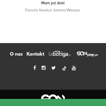
Mam już dość
Danuta Awolusi
Joanna Warpas
O nas
Kontakt
tiktok