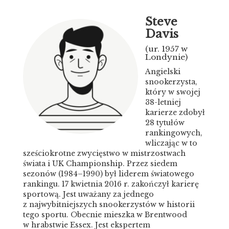
Steve
Davis
(ur. 1957 w
Londynie)
Angielski
snookerzysta,
który w swojej
38-letniej
karierze zdobył
28 tytułów
rankingowych,
wliczając w to
sześciokrotne zwycięstwo w mistrzostwach
świata i UK Championship. Przez siedem
sezonów (1984–1990) był liderem światowego
rankingu. 17 kwiet​nia 2016 r. zakończył karierę
sportową. Jest uważany za jednego
z najwybitniejszych snookerzystów w historii
tego sportu. Obecnie mieszka w Brentwood
w hrabstwie Essex. Jest ekspertem