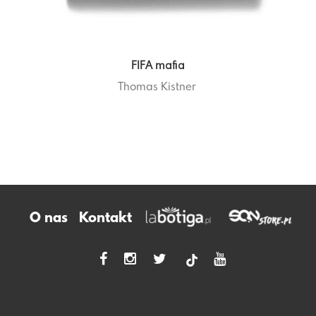
FIFA mafia
Thomas Kistner
O nas
Kontakt
tiktok