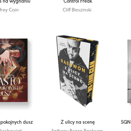
bs na wygnaniu
Control Freak
frey Cain
Cliff Bleszinski
spokojnych dusz
Z ulicy na scenę
SQN 
Piechowiak
Anthony Bozza
Raekwon