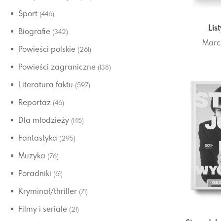
Sport
(446)
Lis
Biografie
(342)
Marc
Powieści polskie
(261)
Powieści zagraniczne
(138)
Literatura faktu
(597)
Reportaż
(46)
Dla młodzieży
(145)
Fantastyka
(295)
Muzyka
(76)
Poradniki
(61)
Kryminał/thriller
(71)
Filmy i seriale
(21)