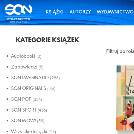
KSIĄŻKI
AUTORZY
WYDAWNICTWO
KATEGORIE KSIĄŻEK
Filtruj po ro
Audiobooki
(3)
Zapowiedzi
(8)
SQN IMAGINATIO
(288)
SQN ORIGINALS
(136)
SQN POP
(334)
SQN SPORT
(436)
SQN WOW!
(58)
Wszystkie książki
(1113)