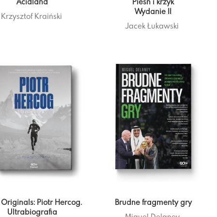
Acidland
Pieśń i krzyk
Wydanie II
Krzysztof Kraiński
Jacek Łukawski
Originals: Piotr Hercog.
Brudne fragmenty gry
Ultrabiografia
Miguel Delaney