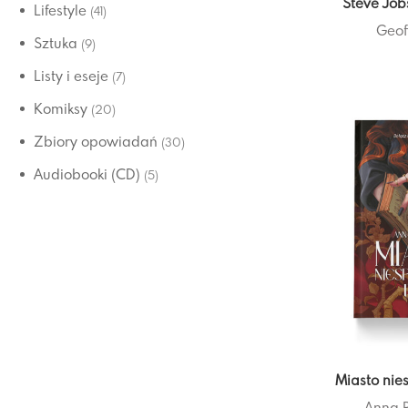
Steve Jo
Lifestyle
(41)
Geof
Sztuka
(9)
Listy i eseje
(7)
Komiksy
(20)
Zbiory opowiadań
(30)
Audiobooki (CD)
(5)
Miasto nie
Anna 