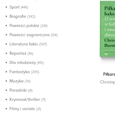
Sport
(446)
Biografie
(342)
Powieści polskie
(261)
Powieści zagraniczne
(138)
Literatura faktu
(597)
Reportaż
(46)
Dla młodzieży
(145)
Fantastyka
(295)
Piłkar
Muzyka
(76)
Christo
Poradniki
(61)
Kryminał/thriller
(71)
Filmy i seriale
(21)