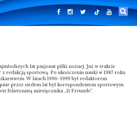
tiktok
młodszych lat pasjonat piłki nożnej. Już w trakcie
 z redakcją sportową. Po ukończeniu nauki w 1987 roku
ikarstwem. W latach 1996–1999 był redaktorem
ępnie przez siedem lat był korespondentem sportowym
st felietonistą miesięcznika „11 Freunde”.