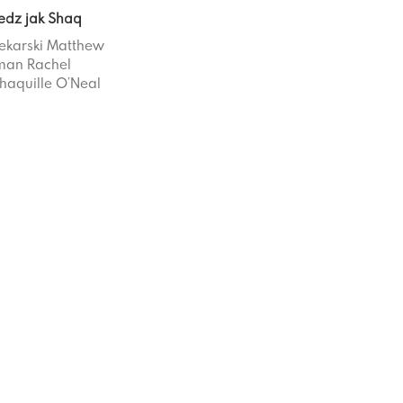
jedz jak Shaq
ekarski
Matthew
rman
Rachel
haquille O’Neal