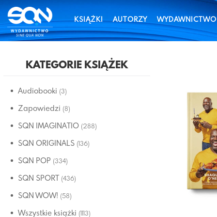
KSIĄŻKI
AUTORZY
WYDAWNICTWO
KATEGORIE KSIĄŻEK
Audiobooki
(3)
Zapowiedzi
(8)
SQN IMAGINATIO
(288)
SQN ORIGINALS
(136)
SQN POP
(334)
SQN SPORT
(436)
SQN WOW!
(58)
Wszystkie książki
(1113)