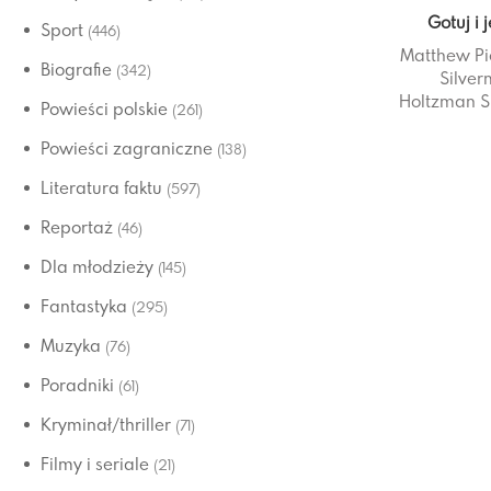
Gotuj i 
Sport
(446)
Matthew Pi
Biografie
(342)
Silve
Holtzman
S
Powieści polskie
(261)
Powieści zagraniczne
(138)
Literatura faktu
(597)
Reportaż
(46)
Dla młodzieży
(145)
Fantastyka
(295)
Muzyka
(76)
Poradniki
(61)
Kryminał/thriller
(71)
Filmy i seriale
(21)