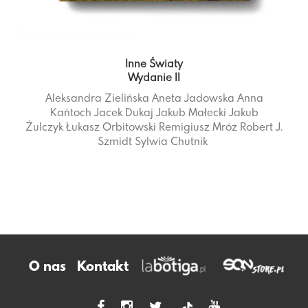
Inne Światy
Wydanie II
Aleksandra Zielińska
Aneta Jadowska
Anna
Kańtoch
Jacek Dukaj
Jakub Małecki
Jakub
Żulczyk
Łukasz Orbitowski
Remigiusz Mróz
Robert J.
Szmidt
Sylwia Chutnik
O nas
Kontakt
tiktok