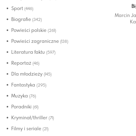
B
Sport
(446)
Marcin J
Biografie
(342)
Ka
Powieści polskie
(261)
Powieści zagraniczne
(138)
Literatura faktu
(597)
Reportaż
(46)
Dla młodzieży
(145)
Fantastyka
(295)
Muzyka
(76)
Poradniki
(61)
Kryminał/thriller
(71)
Filmy i seriale
(21)