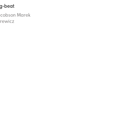
ig-beat
acobson
Marek
rewicz