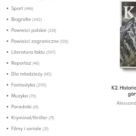
Sport
(446)
Biografie
(342)
Powieści polskie
(261)
Powieści zagraniczne
(138)
Literatura faktu
(597)
Reportaż
(46)
Dla młodzieży
(145)
Fantastyka
(295)
K2. Histori
gór
Muzyka
(76)
Alessand
Poradniki
(61)
Kryminał/thriller
(71)
Filmy i seriale
(21)