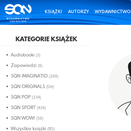
KSIĄŻKI
AUTORZY
WYDAWNICTWO
KATEGORIE KSIĄŻEK
Audiobooki
(3)
Zapowiedzi
(8)
SQN IMAGINATIO
(288)
SQN ORIGINALS
(136)
SQN POP
(334)
SQN SPORT
(436)
SQN WOW!
(58)
Wszystkie książki
(1113)