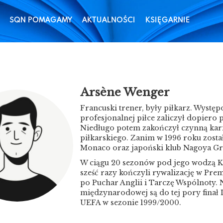
SQN POMAGAMY
AKTUALNOŚCI
KSIĘGARNIE
Arsène Wenger
Francuski trener, były piłkarz. Występ
profesjonalnej piłce zaliczył dopiero
Niedługo potem zakończył czynną karie
piłkarskiego. Zanim w 1996 roku zost
Monaco oraz japoński klub Nagoya G
W ciągu 20 sezonów pod jego wodzą Ka
sześć razy kończyli rywalizację w Prem
po Puchar Anglii i Tarczę Wspólnoty.
międzynarodowej są do tej pory finał 
UEFA w sezonie 1999/2000.