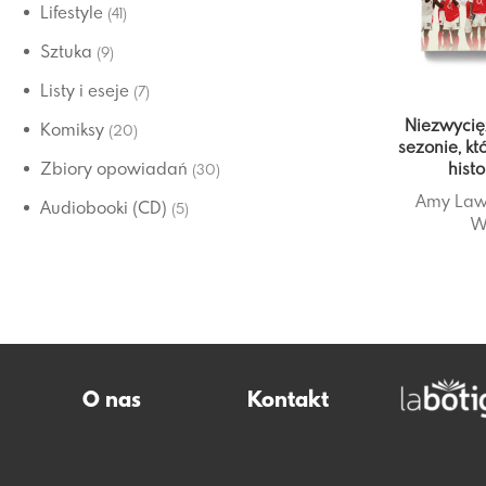
Lifestyle
(41)
Sztuka
(9)
Listy i eseje
(7)
Niezwycię
Komiksy
(20)
sezonie, kt
histo
Zbiory opowiadań
(30)
Amy Law
Audiobooki (CD)
(5)
W
O nas
Kontakt