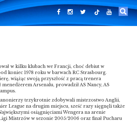
tiktok
ował w kilku klubach we Francji, choć debiut w
 pod koniec 1978 roku w barwach RC Strasbourg.
rę, wiążąc swoją przyszłość z pracą trenera
ał menedżerem Arsenalu, prowadził AS Nancy, AS
rampus.
nonierzy trzykrotnie zdobywali mistrzostwo Anglii,
ier League na drugim miejscu, sześć razy sięgnęli także
 Największymi osiągnięciami Wengera na arenie
Ligi Mistrzów w sezonie 2005/2006 oraz finał Pucharu