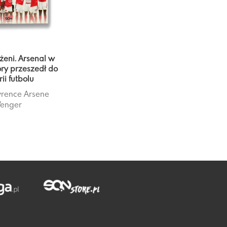
żeni. Arsenal w
óry przeszedł do
rii futbolu
rence
Arsene
enger