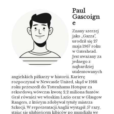
Paul
Gascoign
e
Znany szerzej
jako „Gazza”,
urodził się 27
maja 1967 roku
w Gateshead.
Jest uważany za
jednego z
najbardziej
utalentowanych
angielskich piłkarzy w historii. Karierę
rozpoczynał w Newcastle United, skąd w 1988
roku przeszedł do Tottenhamu Hotspur za
rekordową wówczas kwotę 2,2 miliona funtów.
Grał również we włoskim Lazio oraz w Glasgow
Rangers, z którym zdobywał tytuły mistrza
Szkocji. W reprezentacji Anglii wystąpił 57 razy,
stając się ulubieńcem kibiców po mundialu we