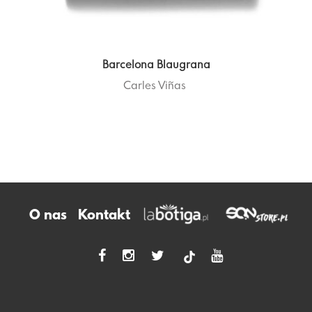
Barcelona Blaugrana
Carles Viñas
O nas
Kontakt
tiktok