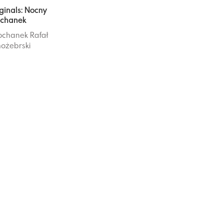
ginals: Nocny
chanek
ochanek
Rafał
ożebrski