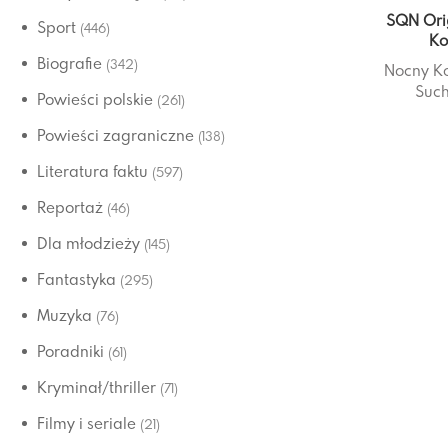
SQN Ori
Sport
(446)
Ko
Biografie
(342)
Nocny K
Such
Powieści polskie
(261)
Powieści zagraniczne
(138)
Literatura faktu
(597)
Reportaż
(46)
Dla młodzieży
(145)
Fantastyka
(295)
Muzyka
(76)
Poradniki
(61)
Kryminał/thriller
(71)
Filmy i seriale
(21)