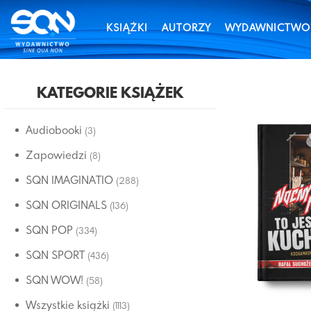
KSIĄŻKI
AUTORZY
WYDAWNICTWO
KATEGORIE KSIĄŻEK
Audiobooki
(3)
Zapowiedzi
(8)
SQN IMAGINATIO
(288)
SQN ORIGINALS
(136)
SQN POP
(334)
SQN SPORT
(436)
SQN WOW!
(58)
Wszystkie książki
(1113)