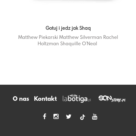
Gotuj i jedz jak Shaq
Matthew Piekarski
Matthew Silverman
Rachel
Holtzman
Shaquille O’Neal
O nas
Kontakt
tiktok