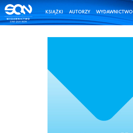
KSIĄŻKI
AUTORZY
WYDAWNICTWO