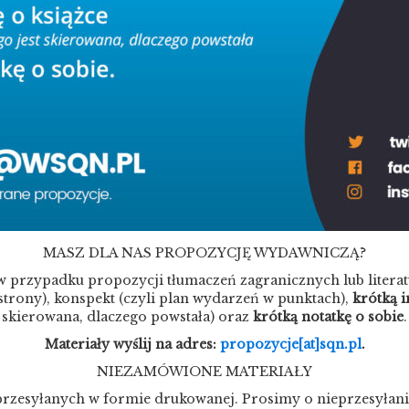
MASZ DLA NAS PROPOZYCJĘ WYDAWNICZĄ?
w przypadku propozycji tłumaczeń zagranicznych lub litera
 strony), konspekt (czyli plan wydarzeń w punktach),
krótką i
skierowana, dlaczego powstała) oraz
krótką notatkę o sobie
.
Materiały wyślij na adres:
propozycje[at]sqn.pl
.
NIEZAMÓWIONE MATERIAŁY
przesyłanych w formie drukowanej. Prosimy o nieprzesyłanie