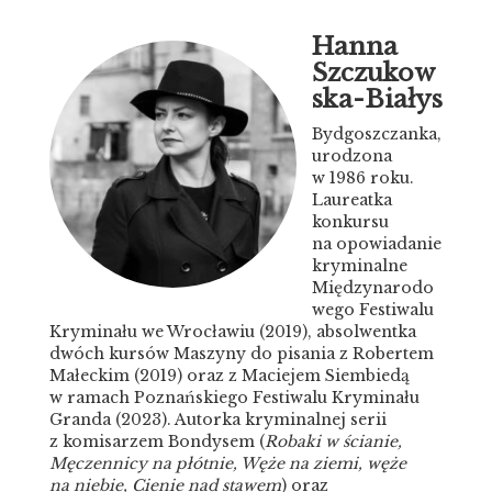
Hanna
Szczukow
ska-Białys
Bydgoszczanka,
urodzona
w 1986 roku.
Laureatka
konkursu
na opowiadanie
kryminalne
Międzynarodo
wego Festiwalu
Kryminału we Wrocławiu (2019), absolwentka
dwóch kursów Maszyny do pisania z Robertem
Małeckim (2019) oraz z Maciejem Siembiedą
w ramach Poznańskiego Festiwalu Kryminału
Granda (2023). Autorka kryminalnej serii
z komisarzem Bondysem (
Robaki w ścianie,
Męczennicy na płótnie, Węże na ziemi, węże
na niebie, Cienie nad stawem
) oraz