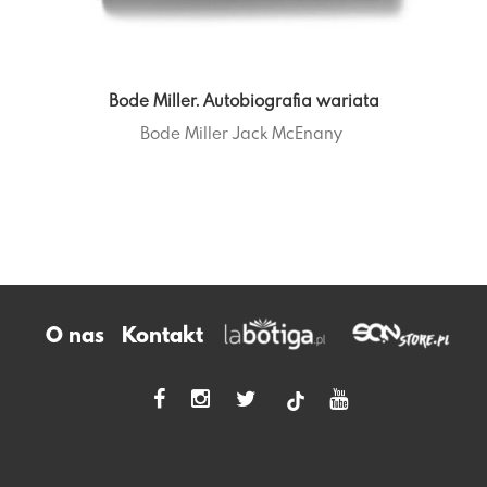
Bode Miller. Autobiografia wariata
Bode Miller
Jack McEnany
O nas
Kontakt
tiktok