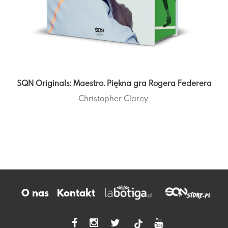
SQN Originals: Maestro. Piękna gra Rogera Federera
Christopher Clarey
O nas
Kontakt
tiktok