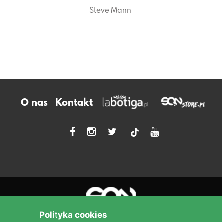
Steve Mann
O nas
Kontakt
tiktok
Polityka cookies