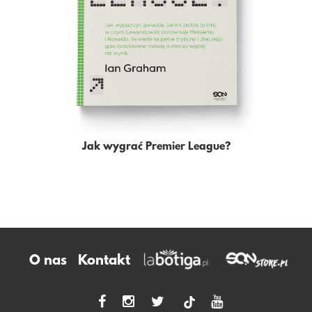
Jak wygrać Premier League?
O nas
Kontakt
tiktok