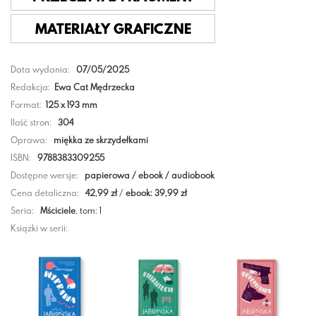
MATERIAŁY GRAFICZNE
Data wydania:
07/05/2025
Redakcja:
Ewa Cat Mędrzecka
Format:
125 x 193 mm
Ilość stron:
304
Oprawa:
miękka ze skrzydełkami
ISBN:
9788383309255
Dostępne wersje:
papierowa / ebook / audiobook
Cena detaliczna:
42,99 zł
/
ebook: 39,99 zł
Seria:
Mściciele
, tom: 1
Książki w serii: