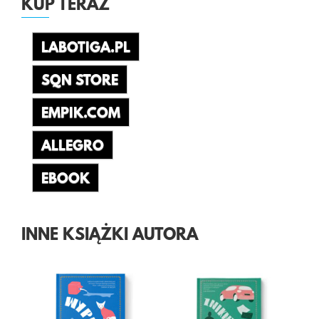
KUP TERAZ
LABOTIGA.PL
SQN STORE
EMPIK.COM
ALLEGRO
EBOOK
INNE KSIĄŻKI AUTORA