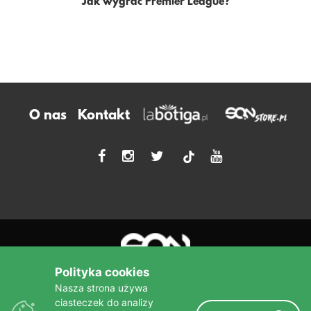
Jak wygrać Premier League?
O nas
Kontakt
tiktok
Polityka cookies
Nasza strona używa
ciasteczek do analizy