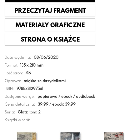
PRZECZYTAJ FRAGMENT
MATERIAŁY GRAFICZNE
STRONA O KSIĄŻCE
Data wydania:
03/06/2020
Format:
135 x 210 mm
Ilość stron:
416
Oprawa:
miękka ze skrzydełkami
ISBN:
9788381297561
Dostępne wersje:
papierowa / ebook / audiobook
Cena detaliczna:
39,99
/
ebook: 39,99
Seria:
Glatz
, tom: 2
Książki w serii: