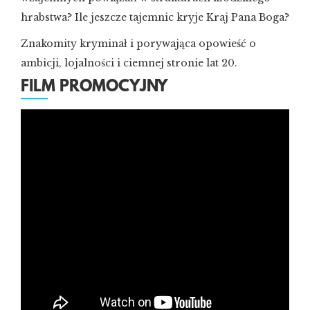
hrabstwa? Ile jeszcze tajemnic kryje Kraj Pana Boga?
Znakomity kryminał i porywająca opowieść o
ambicji, lojalności i ciemnej stronie lat 20.
FILM PROMOCYJNY