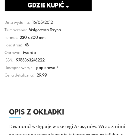
GDZIE KUPIĆ
Data wydania:
16/05/2012
Tłumaczenie:
Małgorzata Trzyna
Format:
230 x 300 mm
Ilość stron:
48
Oprawa:
twarda
ISBN:
9788363248222
Dostępne wersje:
papierowa /
Cena detaliczna:
29,99
OPIS Z OKŁADKI
Desmond wstępuje w szeregi Asasynów. Wraz z nimi