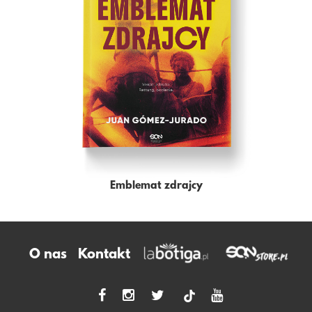
Emblemat zdrajcy
O nas
Kontakt
tiktok