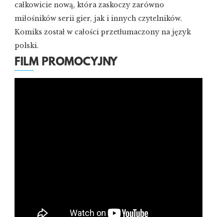
całkowicie nową, która zaskoczy zarówno
miłośników serii gier, jak i innych czytelników.
Komiks został w całości przetłumaczony na język
polski.
FILM PROMOCYJNY