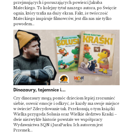
przejmujących i poruszających powieści Jakuba
Małeckiego. To kolejny tytuł naszego autora, po Święcie
ognia, który trafia na duży ekran. Fakt, że twórczość
Małeckiego inspiruje filmowców, jest dla nas nie tylko
powodem…
Dinozaury, tajemnice i...
Czy dinozaury mogą pomóc dzieciom lepiej zrozumieć
siebie, oswoić emocje i odkryć, że każdy ma swoje miejsce
w świecie? Zdecydowanie tak. Przekonują o tym książki
Wielka przygoda Solusia oraz Wielkie śledztwo Kraśki –
dwie niezwykłe historie powstałe we współpracy
Wydawnictwa SQN i JuraParku. Ich autorem jest
Przemek…