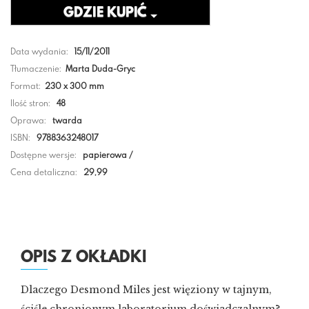
GDZIE KUPIĆ
Data wydania:
15/11/2011
Tłumaczenie:
Marta Duda-Gryc
Format:
230 x 300 mm
Ilość stron:
48
Oprawa:
twarda
ISBN:
9788363248017
Dostępne wersje:
papierowa /
Cena detaliczna:
29,99
OPIS Z OKŁADKI
Dlaczego Desmond Miles jest więziony w tajnym,