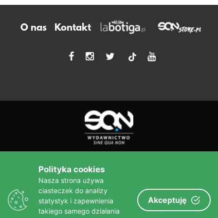
O nas
Kontakt
tiktok
Polityka cookies
Więcej niż książka!
Nasza strona używa
sine qua non
Wydawnictwo
ciasteczek do analizy
Akceptuję
statystyk i zapewnienia
takiego samego działania
© Copyright – Wydawnictwo SQN 2010-2023