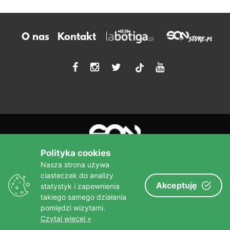
O nas
Kontakt
tiktok
Polityka cookies
Nasza strona używa
ciasteczek do analizy
Akceptuję
statystyk i zapewnienia
Więcej niż książka!
takiego samego działania
sine qua non
Wydawnictwo
pomiędzi wizytami.
Czytaj więcej »