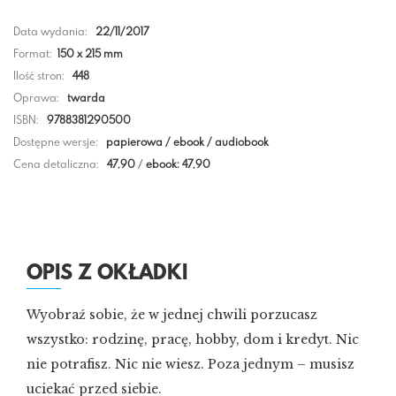
Data wydania:
22/11/2017
Format:
150 x 215 mm
Ilość stron:
448
Oprawa:
twarda
ISBN:
9788381290500
Dostępne wersje:
papierowa / ebook / audiobook
Cena detaliczna:
47,90
/
ebook: 47,90
OPIS Z OKŁADKI
Wyobraź sobie, że w jednej chwili porzucasz
wszystko: rodzinę, pracę, hobby, dom i kredyt. Nic
nie potrafisz. Nic nie wiesz. Poza jednym – musisz
uciekać przed siebie.