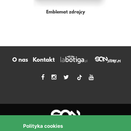
Emblemat zdrajcy
O nas
Kontakt
tiktok
Polityka cookies