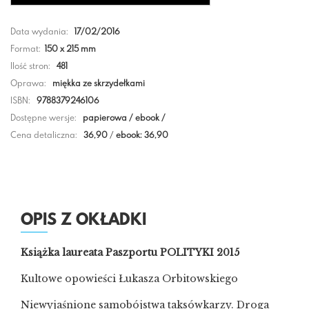
Data wydania:
17/02/2016
Format:
150 x 215 mm
Ilość stron:
481
Oprawa:
miękka ze skrzydełkami
ISBN:
9788379246106
Dostępne wersje:
papierowa / ebook /
Cena detaliczna:
36,90
/
ebook: 36,90
OPIS Z OKŁADKI
Książka laureata Paszportu POLITYKI 2015
Kultowe opowieści Łukasza Orbitowskiego
Niewyjaśnione samobójstwa taksówkarzy. Droga