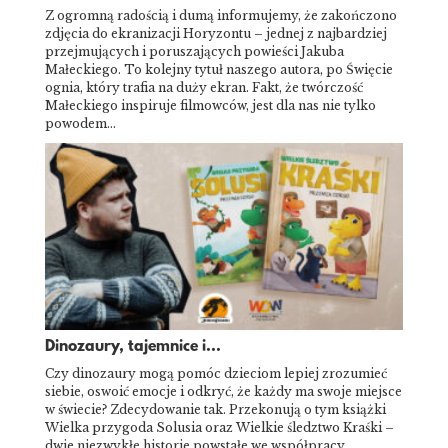
Z ogromną radością i dumą informujemy, że zakończono
zdjęcia do ekranizacji Horyzontu – jednej z najbardziej
przejmujących i poruszających powieści Jakuba
Małeckiego. To kolejny tytuł naszego autora, po Święcie
ognia, który trafia na duży ekran. Fakt, że twórczość
Małeckiego inspiruje filmowców, jest dla nas nie tylko
powodem…
Dinozaury, tajemnice i...
Czy dinozaury mogą pomóc dzieciom lepiej zrozumieć
siebie, oswoić emocje i odkryć, że każdy ma swoje miejsce
w świecie? Zdecydowanie tak. Przekonują o tym książki
Wielka przygoda Solusia oraz Wielkie śledztwo Kraśki –
dwie niezwykłe historie powstałe we współpracy