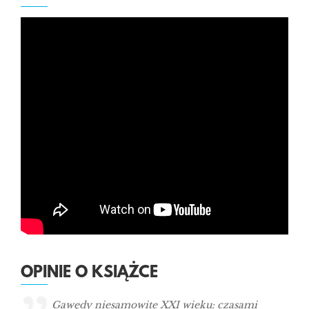
OPINIE O KSIĄŻCE
Gawędy niesamowite XXI wieku: czasami