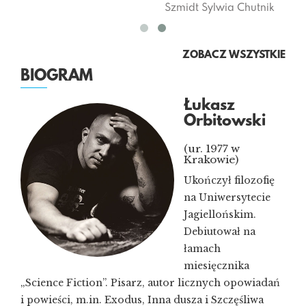
Sz
ZOBACZ WSZYSTKIE
BIOGRAM
Łukasz
Orbitowski
(ur. 1977 w
Krakowie)
Ukończył filozofię
na Uniwersytecie
Jagiellońskim.
Debiutował na
łamach
miesięcznika
„Science Fiction”. Pisarz, autor licznych opowiadań
i powieści, m.in. Exodus, Inna dusza i Szczęśliwa