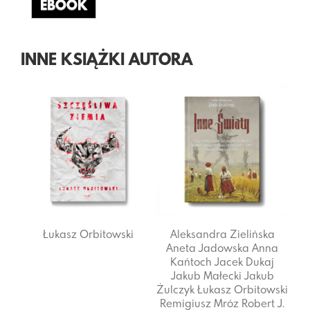
EBOOK
INNE KSIĄŻKI AUTORA
Łukasz Orbitowski
Łukasz Orbitowski
Al
An
Ka
Ja
Żulc
Rem